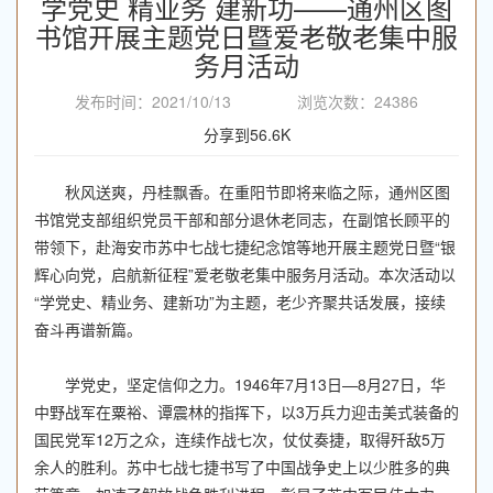
学党史 精业务 建新功——通州区图
书馆开展主题党日暨爱老敬老集中服
务月活动
发布时间：2021/10/13 浏览次数：24386
分享到
56.6K
秋风送爽，丹桂飘香。在重阳节即将来临之际，通州区图
书馆党支部组织党员干部和部分退休老同志，在副馆长顾平的
带领下，赴海安市苏中七战七捷纪念馆等地开展主题党日暨“银
辉心向党，启航新征程”爱老敬老集中服务月活动。本次活动以
“学党史、精业务、建新功”为主题，老少齐聚共话发展，接续
奋斗再谱新篇。
学党史，坚定信仰之力。1946年7月13日—8月27日，华
中野战军在粟裕、谭震林的指挥下，以3万兵力迎击美式装备的
国民党军12万之众，连续作战七次，仗仗奏捷，取得歼敌5万
余人的胜利。苏中七战七捷书写了中国战争史上以少胜多的典